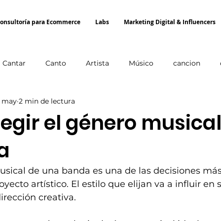
onsultoría para Ecommerce
Labs
Marketing Digital & Influencers
Cantar
Canto
Artista
Músico
cancion
 may
2 min de lectura
idad
Cover
egir el género musica
a
musical de una banda es una de las decisiones má
ecto artístico. El estilo que elijan va a influir en 
irección creativa.