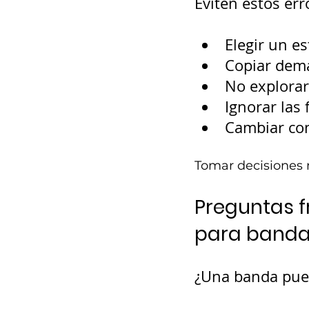
Eviten estos err
Elegir un e
Copiar dema
No explorar
Ignorar las 
Cambiar con
Tomar decisiones 
Preguntas f
para band
¿Una banda pued