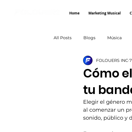
Home
Marketing Musical
C
All Posts
Blogs
Música
FOLOUERS INC
7
Spotify
Albúm
Comun
Cómo el
tu band
Elegir el género 
al comenzar un proy
sonido, público y d