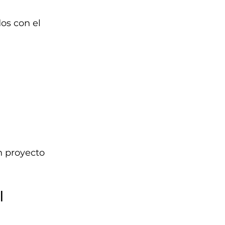
os con el 
n proyecto 
l