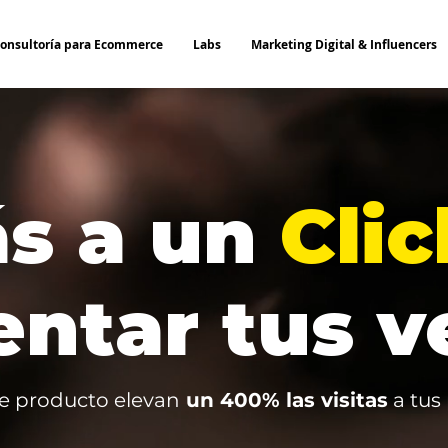
onsultoría para Ecommerce
Labs
Marketing Digital & Influencers
ás a un
Clic
ntar tus v
de producto elevan
un 400% las visitas
a tus