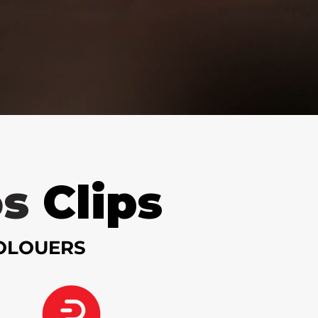
os
Clips
OLOUERS