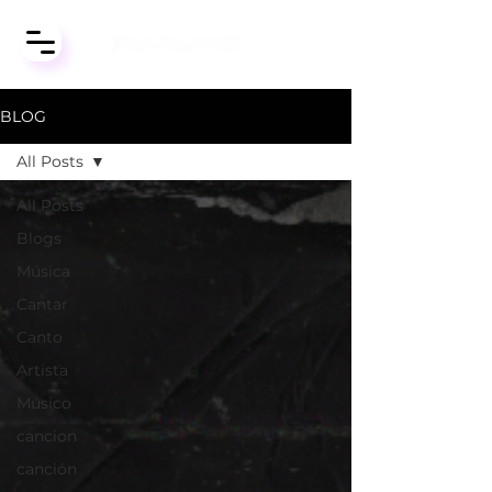
BLOG
All Posts
All Posts
Blogs
Música
Cantar
Canto
Artista
Músico
cancion
canción