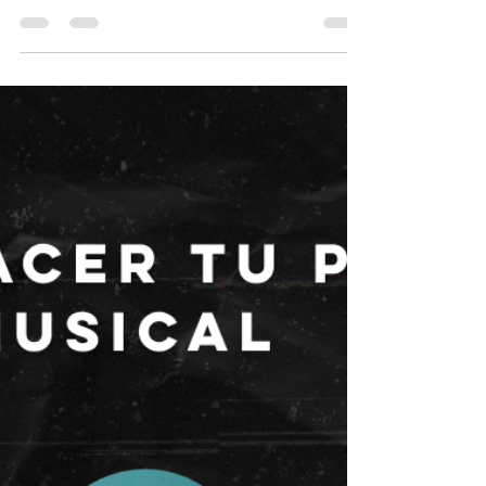
FOLOUERS INC
15 may
3 min de lectura
Cómo planear un proyecto
musical desde cero
Descubrí cómo planear un proyecto musical
desde cero con estrategias de organización,
producción, identidad artística y promoción
para artistas independientes.