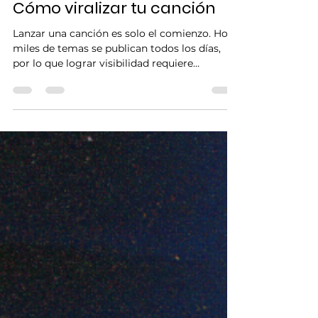
FOLOUERS INC
19 may
3 min de lectura
Cómo viralizar tu canción
Lanzar una canción es solo el comienzo. Hoy,
miles de temas se publican todos los días,
por lo que lograr visibilidad requiere
estrategia, constancia y contenido pensado
para captar atención. En esta guía te
mostramos cómo viralizar una canción
utilizando redes sociales, plataformas
digitales y estrategias de promoción para
aumentar tu alcance como artista
independiente. Utilizá redes sociales de forma
estratégica Las redes sociales son una de las
herramientas más importantes