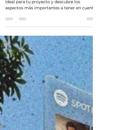
Cómo Elegir un Productor
Musical
Aprende cómo elegir un productor musical
ideal para tu proyecto y descubre los
aspectos más importantes a tener en cuenta
antes de trabajar en tu música. En esta guía
encontrarás consejos sobre estilos de
producción, presupuesto, compatibilidad
creativa, derechos de autor y estrategias para
encontrar un productor que potencie tu
sonido y te ayude a llevar tu carrera musical
al siguiente nivel.