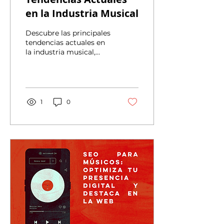
en la Industria Musical
Descubre las principales
tendencias actuales en
la industria musical,
desde el crecimiento del
streaming y las
colaboraciones entre
artistas hasta la
influencia de la
1
0
tecnología y las nuevas
experiencias en vivo.