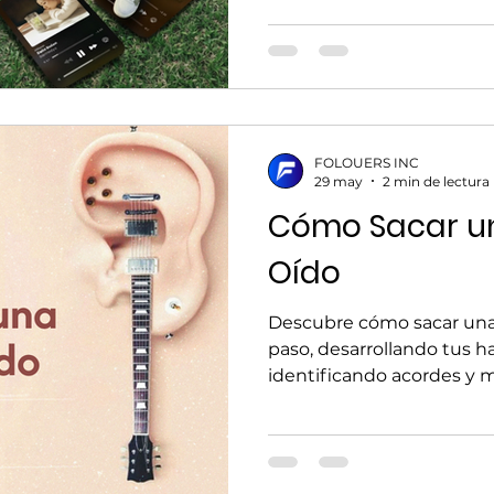
FOLOUERS INC
29 may
2 min de lectura
Cómo Sacar u
Oído
Descubre cómo sacar una 
paso, desarrollando tus ha
identificando acordes y 
interpretación musical d
sencilla.