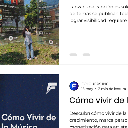
Lanzar una canción es sol
de temas se publican todo
lograr visibilidad requiere
contenido pensado para c
guía te mostramos cómo v
utilizando redes sociales,
estrategias de promoció
alcance como artista inde
sociales de forma estratég
una de las herramientas
FOLOUERS INC
15 may
3 min de lectura
Cómo vivir de 
Descubrí cómo vivir de la
crecimiento, marca person
monetización para artist