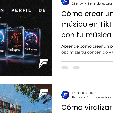
26 may
3 min de lectura
Cómo crear un 
músico en TikT
con tu música
Aprendé cómo crear un pe
optimizar tu contenido y u
crecer, viralizar tu músic
audiencias.
FOLOUERS INC
19 may
3 min de lectura
Cómo viralizar