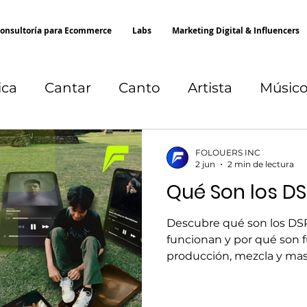
onsultoría para Ecommerce
Labs
Marketing Digital & Influencers
ica
Cantar
Canto
Artista
Músic
Spotify
Albúm
Comunidad
Cove
FOLOUERS INC
2 jun
2 min de lectura
Qué Son los DS
Descubre qué son los DS
funcionan y por qué son 
producción, mezcla y mas
en la actualidad.