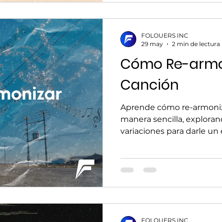
FOLOUERS INC
29 may
2 min de lectura
Cómo Re-armo
Canción
Aprende cómo re-armoniz
manera sencilla, explora
variaciones para darle un
emoción a tus interpreta
FOLOUERS INC