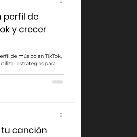
perfil de
ok y crecer
rfil de músico en TikTok,
tilizar estrategias para
a y conectar con nuevas
 tu canción