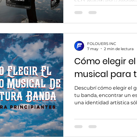
SEO, miniaturas y crecimi
independientes.
FOLOUERS INC
7 may
2 min de lectura
Cómo elegir e
musical para 
Descubrí cómo elegir el g
tu banda, encontrar un es
una identidad artística s