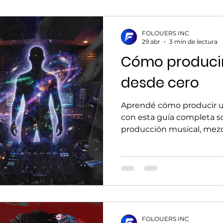
FOLOUERS INC
29 abr
3 min de lectura
Cómo produci
desde cero
Aprendé cómo producir u
con esta guía completa s
producción musical, mezc
estrategias para lanzar tu
FOLOUERS INC