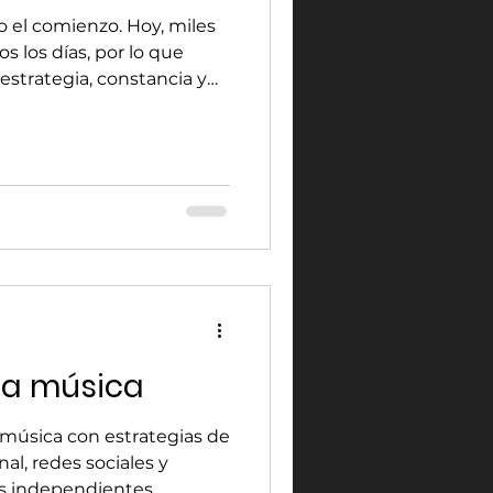
o el comienzo. Hoy, miles
s los días, por lo que
 estrategia, constancia y
aptar atención. En esta
iralizar una canción
 plataformas digitales y
n para aumentar tu
pendiente. Utilizá redes
ica Las redes sociales son
 más importantes
la música
 música con estrategias de
al, redes sociales y
as independientes.