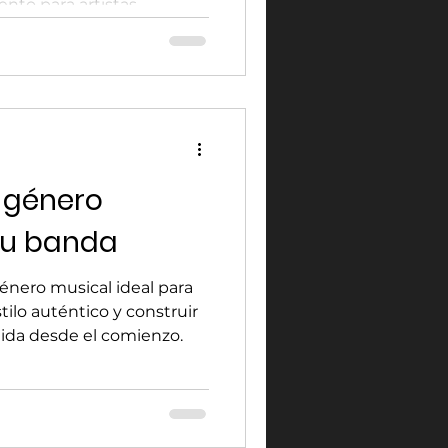
ento para artistas
l género
tu banda
énero musical ideal para
tilo auténtico y construir
ólida desde el comienzo.