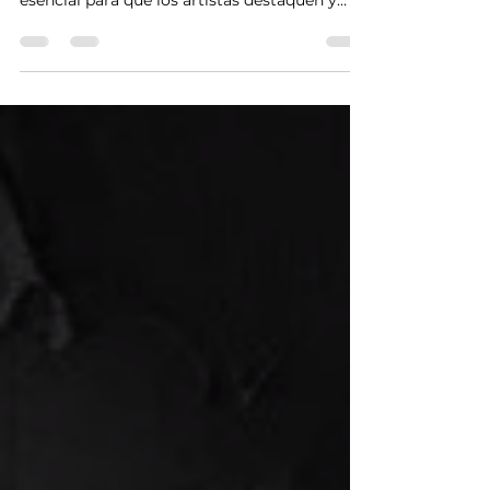
el uso efectivo de las redes sociales es
esencial para que los artistas destaquen y
conecten con su audiencia de manera
significativa. Descubramos cómo el "Uso de
Redes Sociales en la Promoción Musical"
puede impulsar tu carrera y llevar tu música
a nuevas alturas. La Clave del Éxito:
Estrategias de Redes Sociales Conoce a tu
Audiencia Antes de comenzar cualquier
estrategia en redes sociales, es importante
entender quiénes son las