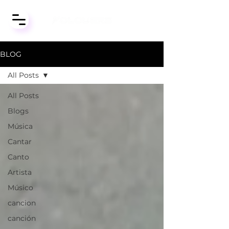
BLOG
All Posts
All Posts
Blogs
Música
Cantar
Canto
Artista
Músico
cancion
canción