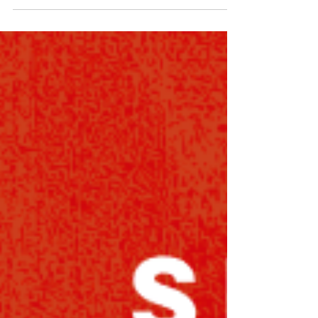
conecten con su audiencia de manera
significativa. Descubramos cómo el "Uso de
Redes Sociales en la Promoción Musical"
puede impulsar tu carrera y llevar tu música
a nuevas alturas. La Clave del Éxito:
Estrategias de Redes Sociales Conoce a tu
Audiencia Antes de comenzar cualquier
estrategia en redes sociales, es importante
entender quiénes son las