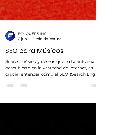
FOLOUERS INC
2 jun
2 min de lectura
SEO para Músicos
Si eres músico y deseas que tu talento sea
descubierto en la vastedad de internet, es
crucial entender cómo el SEO (Search Engine
Optimization) puede potenciar tu visibilidad
en línea. En este artículo, exploraremos
estrategias prácticas de SEO para Músicos
para que tu música alcance a más oyentes.
Comprende tus Palabras Clave Las palabras