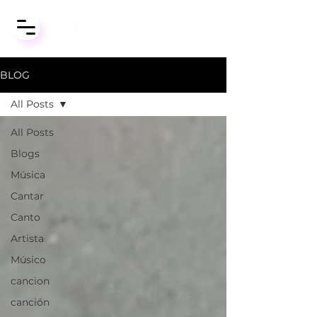
BLOG
All Posts
All Posts
Blogs
Música
Cantar
Canto
Artista
Músico
cancion
canción