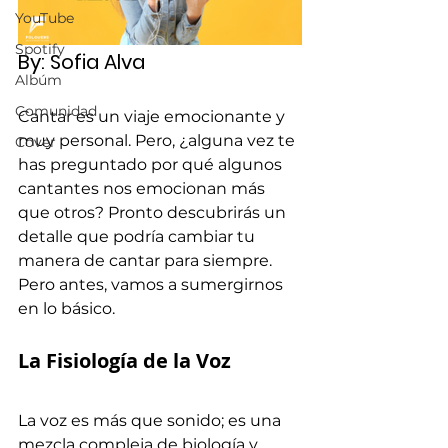
YouTube
Spotify
By: 
Sofia Alva
Albúm
Comunidad
Cantar es un viaje emocionante y 
muy personal. Pero, ¿alguna vez te 
Cover
has preguntado por qué algunos 
cantantes nos emocionan más 
que otros? Pronto descubrirás un 
detalle que podría cambiar tu 
manera de cantar para siempre. 
Pero antes, vamos a sumergirnos 
en lo básico.
La Fisiología de la Voz
La voz es más que sonido; es una 
mezcla compleja de biología y 