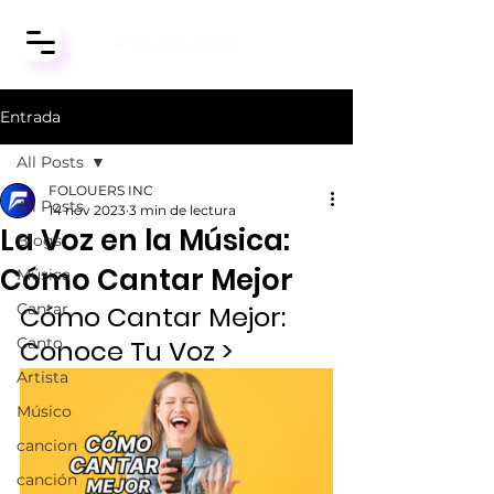
Entrada
All Posts
FOLOUERS INC
All Posts
14 nov 2023
3 min de lectura
La Voz en la Música:
Blogs
Cómo Cantar Mejor
Música
Cantar
Cómo Cantar Mejor: 
Canto
Conoce Tu Voz > 
Artista
Músico
cancion
canción