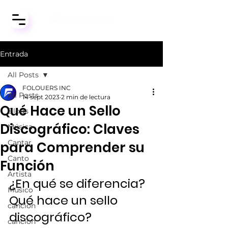
Entrada
All Posts
FOLOUERS INC
All Posts
14 sept 2023
2 min de lectura
Qué Hace un Sello
Blogs
Discográfico: Claves
Música
Cantar
para Comprender su
Canto
Función
Artista
¿En qué se diferencia? 
Músico
Qué hace un sello 
cancion
discográfico?
canción